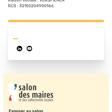
Raison sociale : VERSPIEREN
RCS : 32150204900166
Exposer au salon