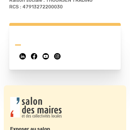
Raison sociale : THOONSEN TRADING
RCS : 47913272200030
Exposer au salon