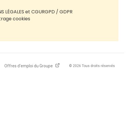
S LÉGALES et CGU
RGPD / GDPR
rage cookies