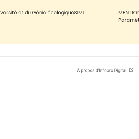
iversité et du Génie écologique
SIMI
MENTION
Paramét