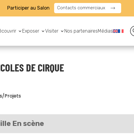
Participer au Salon
Contacts commerciaux
écouvrir
Exposer
Visiter
Nos partenaires
Médias
COLES DE CIRQUE
s/Projets
Ville En scène