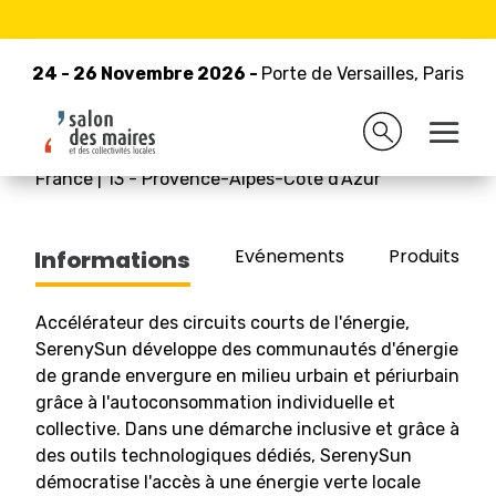
24 - 26 Novembre 2026 -
Retour à la liste des exposants
Porte de Versailles, Paris
24 - 26 Novembre 2026 -
Porte de Versailles, Paris
SERENYSUN ENERGIES
France
|
13
-
Provence-Alpes-Côte d'Azur
Evénements
Produits/Pro
Informations
Accélérateur des circuits courts de l'énergie,
SerenySun développe des communautés d'énergie
de grande envergure en milieu urbain et périurbain
grâce à l'autoconsommation individuelle et
collective. Dans une démarche inclusive et grâce à
des outils technologiques dédiés, SerenySun
démocratise l'accès à une énergie verte locale