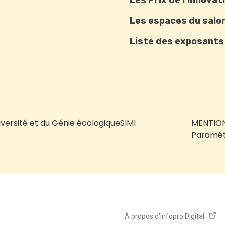
Les Prix de l’innovat
Les espaces du salo
Liste des exposants
iversité et du Génie écologique
SIMI
MENTION
Paramét