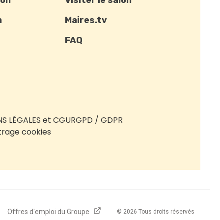
ion
Visiter le salon
n
Maires.tv
FAQ
S LÉGALES et CGU
RGPD / GDPR
rage cookies