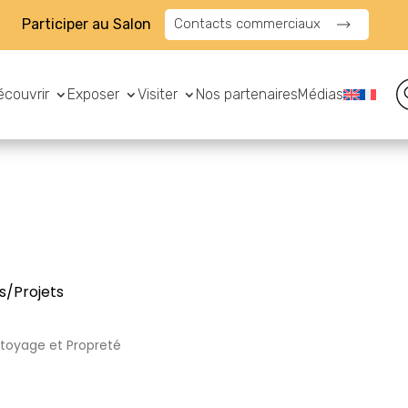
Participer au Salon
Contacts commerciaux
écouvrir
Exposer
Visiter
Nos partenaires
Médias
s/Projets
toyage et Propreté