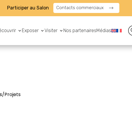
Participer au Salon
Contacts commerciaux
écouvrir
Exposer
Visiter
Nos partenaires
Médias
s/Projets
N