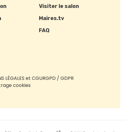
ion
Visiter le salon
n
Maires.tv
FAQ
S LÉGALES et CGU
RGPD / GDPR
rage cookies