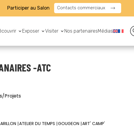
Participer au Salon
Contacts commerciaux
écouvrir
Exposer
Visiter
Nos partenaires
Médias
ANAIRES -ATC
s/Projets
ARILLON
ATELIER DU TEMPS
GOUGEON
ART' CAMP'