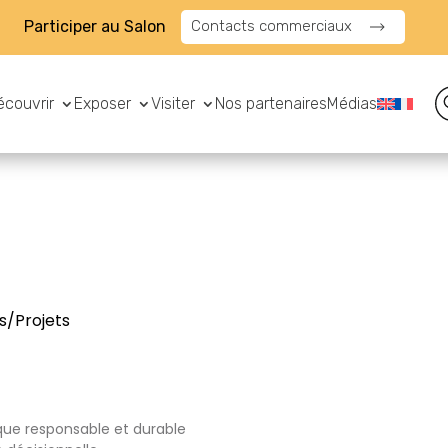
Participer au Salon
Contacts commerciaux
écouvrir
Exposer
Visiter
Nos partenaires
Médias
s/Projets
ue responsable et durable