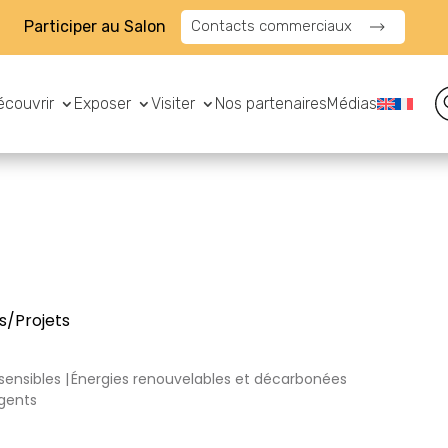
Participer au Salon
Contacts commerciaux
écouvrir
Exposer
Visiter
Nos partenaires
Médias
s/Projets
sensibles
Énergies renouvelables et décarbonées
igents