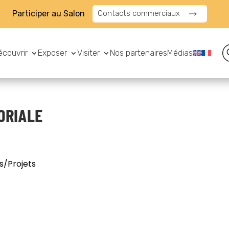
Participer au Salon
Contacts commerciaux
écouvrir
Exposer
Visiter
Nos partenaires
Médias
ORIALE
s/Projets