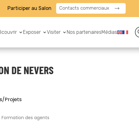
Participer au Salon
Contacts commerciaux
écouvrir
Exposer
Visiter
Nos partenaires
Médias
ON DE NEVERS
s/Projets
& Formation des agents