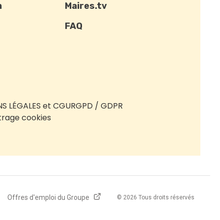
n
Maires.tv
FAQ
S LÉGALES et CGU
RGPD / GDPR
rage cookies