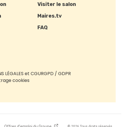
ion
Visiter le salon
n
Maires.tv
FAQ
S LÉGALES et CGU
RGPD / GDPR
rage cookies