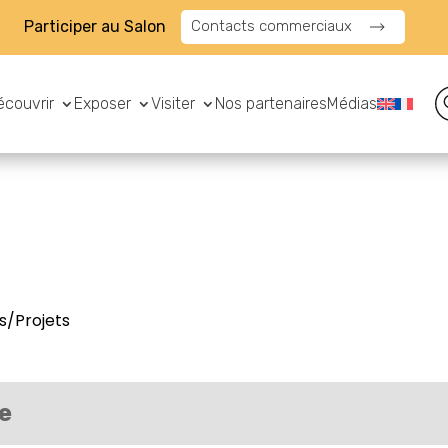
Participer au Salon
Contacts commerciaux
écouvrir
Exposer
Visiter
Nos partenaires
Médias
s/Projets
e