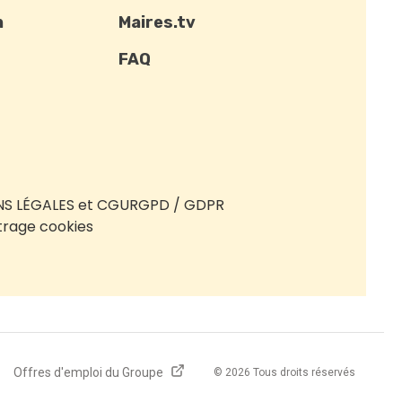
n
Maires.tv
FAQ
S LÉGALES et CGU
RGPD / GDPR
rage cookies