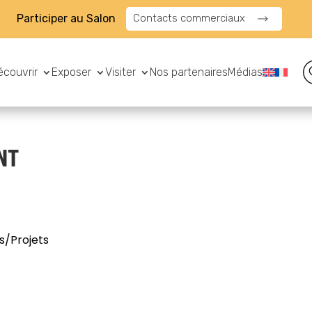
Participer au Salon
Contacts commerciaux
écouvrir
Exposer
Visiter
Nos partenaires
Médias
NT
s/Projets