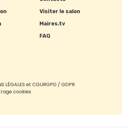
ion
Visiter le salon
n
Maires.tv
FAQ
S LÉGALES et CGU
RGPD / GDPR
rage cookies