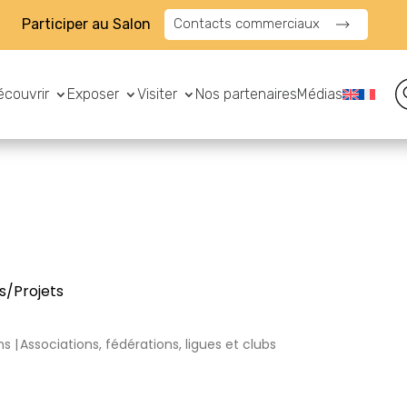
Participer au Salon
Contacts commerciaux
écouvrir
Exposer
Visiter
Nos partenaires
Médias
s/Projets
ns
Associations, fédérations, ligues et clubs