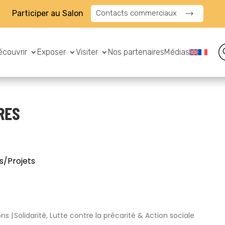
Participer au Salon
Contacts commerciaux
écouvrir
Exposer
Visiter
Nos partenaires
Médias
RES
s/Projets
ons
Solidarité, Lutte contre la précarité & Action sociale