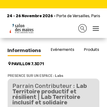
24 - 26 Novembre 2026 -
Retour à la liste des exposants
Porte de Versailles, Paris
24 - 26 Novembre 2026 -
Porte de Versailles, Paris
FDJ UNITED
Evénements
Produits/Pro
Informations
PAVILLON 7.3D71
PRESENCE SUR UN ESPACE :
Labs
Parrain Contributeur :
Lab
Territoire productif et
résilient
|
Lab Territoire
inclusif et solidaire