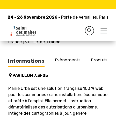
24 - 26 Novembre 2026 -
Retour à la liste des exposants
Porte de Versailles, Paris
24 - 26 Novembre 2026 -
Porte de Versailles, Paris
SAS MAIRIE URBA
France
|
91
-
Île-de-France
Evénements
Produits/Pro
Informations
PAVILLON 7.3F05
Mairie Urba est une solution française 100 % web
pour les communes : sans installation, économique
et prête à l'emploi. Elle permet l'instruction
dématérialisée des autorisations d'urbanisme,
intègre des cartographies à jour, génère