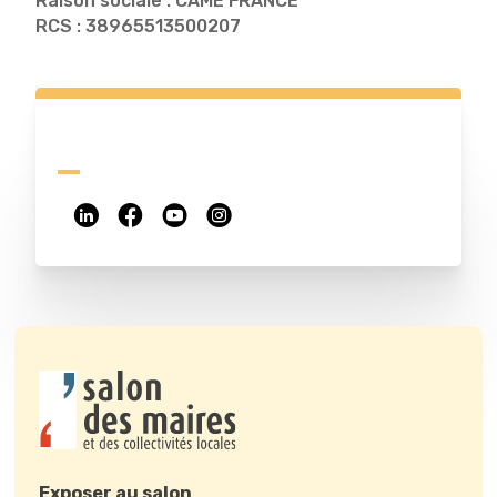
Raison sociale : CAME FRANCE
RCS : 38965513500207
Exposer au salon