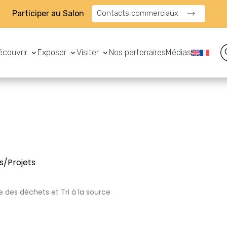
Participer au Salon
Contacts commerciaux
écouvrir
Exposer
Visiter
Nos partenaires
Médias
s/Projets
e des déchets et Tri à la source