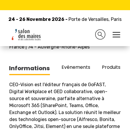
24 - 26 Novembre 2026 -
Retour à la liste des exposants
Porte de Versailles, Paris
24 - 26 Novembre 2026 -
Porte de Versailles, Paris
CEO VISION
France
|
74
-
Auvergne-Rhône-Alpes
Evénements
Produits/Pro
Informations
CEO-Vision est l'éditeur français de GoFAST,
Digital Workplace et GED collaborative, open-
source et souveraine, parfaite alternative à
Microsoft 365 (SharePoint, Teams, Office,
Exchange et Outlook). La solution réunit le meilleur
des technologies open-source (Alfresco, Bonita,
OnlyOffice, Jitsi, Element) en une seule plateforme