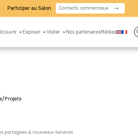
Participer au Salon
Contacts commerciaux
écouvrir
Exposer
Visiter
Nos partenaires
Médias
s/Projets
tés partagées & nouveaux Services