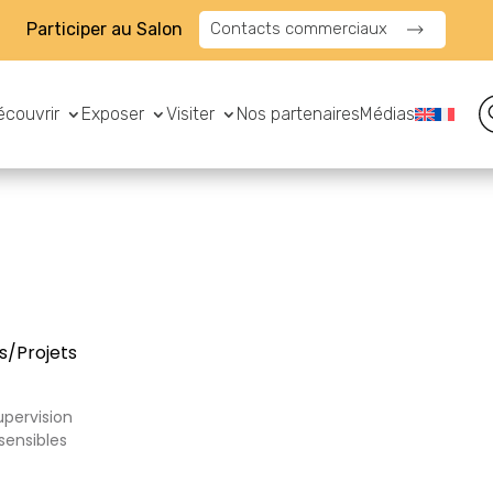
Participer au Salon
Contacts commerciaux
écouvrir
Exposer
Visiter
Nos partenaires
Médias
s/Projets
pervision
sensibles