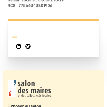
Raison sociale : GROUPE RATP
RCS : 77566343801906
Exposer au salon