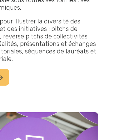
iale sous toutes ses formes : ses
amiques.
our illustrer la diversité des
t des initiatives : pitchs de
, reverse pitchs de collectivités
éalités, présentations et échanges
ritoriales, séquences de lauréats et
iale.