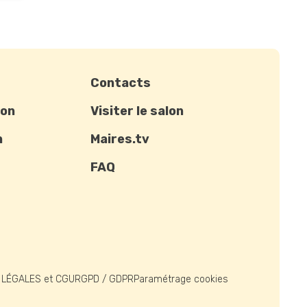
Contacts
ion
Visiter le salon
n
Maires.tv
FAQ
 LÉGALES et CGU
RGPD / GDPR
Paramétrage cookies