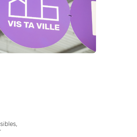
isibles,
r