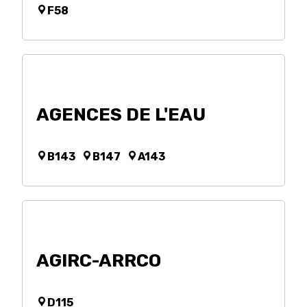
F58
AGENCES DE L'EAU
B143
B147
A143
AGIRC-ARRCO
D115