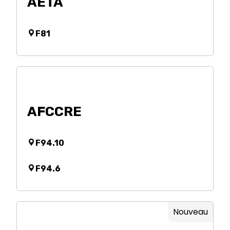
AETA
F81
AFCCRE
F94.10
F94.6
Nouveau