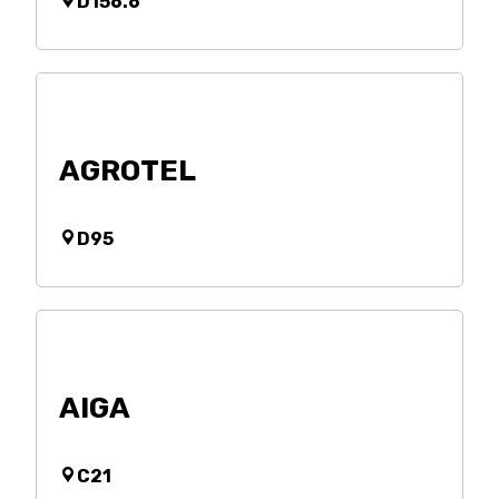
D156.6
AGROTEL
D95
AIGA
C21