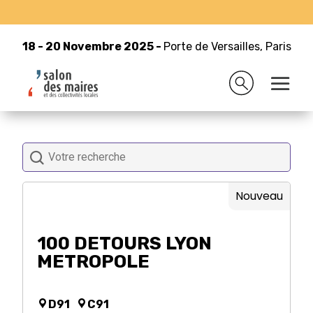
Exhibitor’s list 2025
18 - 20 Novembre 2025 -
Porte de Versailles, Paris
18 - 20 Novembre 2025 -
Porte de Versailles, Paris
Votre recherche
Nouveau
100 DETOURS LYON
METROPOLE
D91
C91