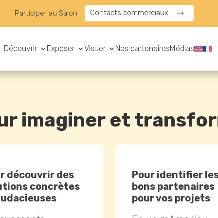
Contacts commerciaux
Participer au Salon
Découvrir
Exposer
Visiter
Nos partenaires
Médias
r imaginer et transfor
r découvrir des
Pour identifier le
utions concrètes
bons partenaires
audacieuses
pour vos projets