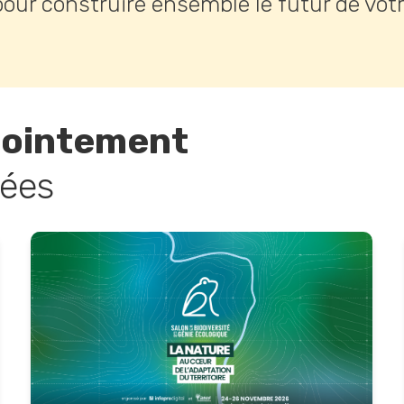
our construire ensemble le futur de votre 
jointement
dées