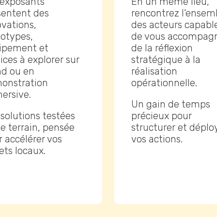
 exposants
En un même lieu,
sentent des
rencontrez l’ensem
ovations,
des acteurs capabl
totypes,
de vous accompagn
ipement et
de la réflexion
ices à explorer sur
stratégique à la
nd ou en
réalisation
onstration
opérationnelle.
ersive.
Un gain de temps
solutions testées
précieux pour
le terrain, pensée
structurer et déplo
 accélérer vos
vos actions.
ets locaux.