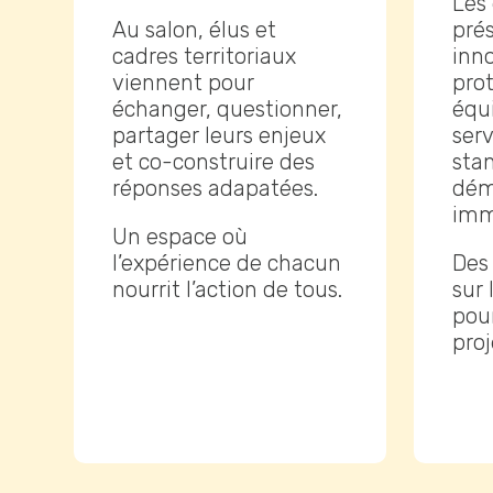
Les
Au salon, élus et
pré
cadres territoriaux
inn
viennent pour
pro
échanger, questionner,
équ
partager leurs enjeux
serv
et co-construire des
sta
réponses adapatées.
dém
imm
Un espace où
l’expérience de chacun
Des 
nourrit l’action de tous.
sur 
pour
proj