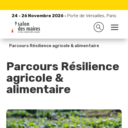
24 - 26 Novembre 2026 -
Porte de Versailles, Paris
24 - 26 Novembre 2026 -
Porte de Versailles, Paris

Accueil
9
Pourquoi et comment participer ?
9
Les parcours de visite
9
Parcours Résilience agricole & alimentaire
Parcours
Résilience
agricole &
alimentaire