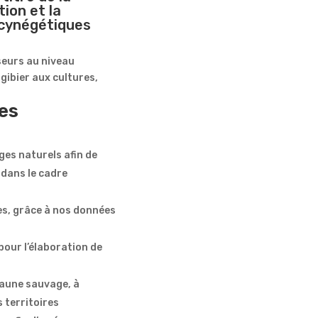
ion et la
 cynégétiques
seurs au niveau
 gibier aux cultures,
des
ges naturels afin de
 dans le cadre
res, grâce à nos données
pour l’élaboration de
faune sauvage, à
 territoires