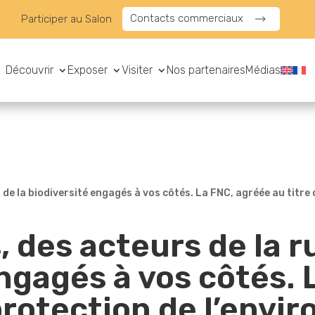
Contacts commerciaux
Participer au Salon
Découvrir
Exposer
Visiter
Nos partenaires
Médias
t de la biodiversité engagés à vos côtés. La FNC, agréée au titre
 des acteurs de la ru
ngagés à vos côtés. 
 protection de l’env