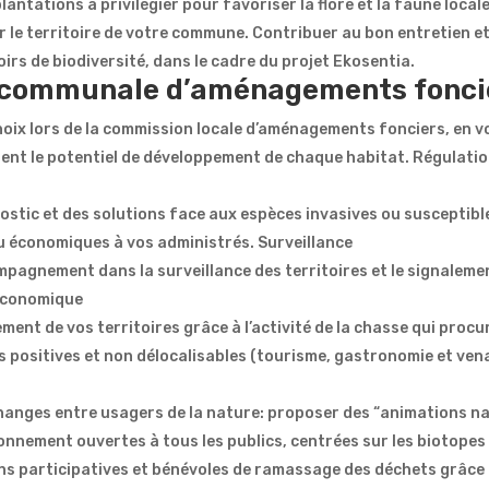
plantations à privilégier pour favoriser la flore et la faune local
er le territoire de votre commune. Contribuer au bon entretien et
irs de biodiversité, dans le cadre du projet Ekosentia.
communale d’aménagements fonci
hoix lors de la commission locale d’aménagements fonciers, en 
sent le potentiel de développement de chaque habitat. Régulatio
stic et des solutions face aux espèces invasives ou susceptibl
ou économiques à vos administrés. Surveillance
agnement dans la surveillance des territoires et le signalemen
économique
ment de vos territoires grâce à l’activité de la chasse qui pro
positives et non délocalisables (tourisme, gastronomie et vena
échanges entre usagers de la nature: proposer des “animations 
ronnement ouvertes à tous les publics, centrées sur les biotopes
s participatives et bénévoles de ramassage des déchets grâce au