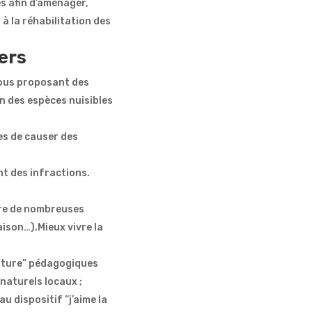
es afin d’aménager,
 à la réhabilitation des
ers
vous proposant des
n des espèces nuisibles
es de causer des
t des infractions.
cure de nombreuses
ison…).Mieux vivre la
nature” pédagogiques
 naturels locaux ;
 dispositif “j’aime la