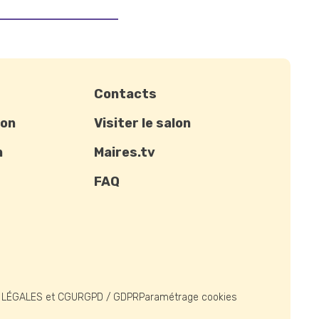
Contacts
ion
Visiter le salon
n
Maires.tv
FAQ
 LÉGALES et CGU
RGPD / GDPR
Paramétrage cookies