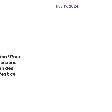
Nov 19, 2024
on ! Pour
écisions
ion des
C’est ce