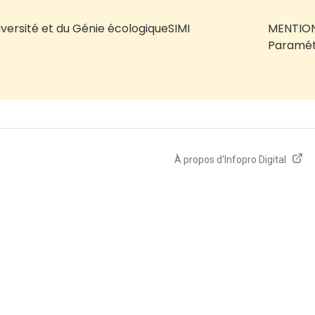
iversité et du Génie écologique
SIMI
MENTION
Paramét