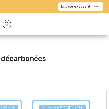
Espace exposant
s décarbonées